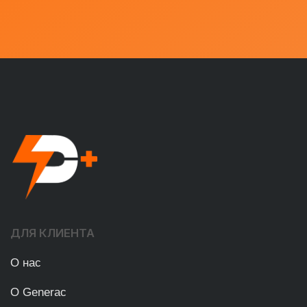
+7 727 339 16 84
ПН:ПТ | 8:30-17:00
ПОЧТА
info@generac.org.kz
АДРЕС
Алматы, Бережинского 32
Показать на карте
Официальный сайт Generac (США)
Договор оферты
© 2022-2023 ТОО «Дано Плюс»
Разработали сайт —
One
Dev