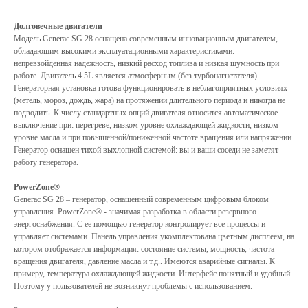
Долговечные двигатели
Модель Generac SG 28 оснащена современным инновационным двигателем,
обладающим высокими эксплуатационными характеристиками:
непревзойденная надежность, низкий расход топлива и низкая шумность при
работе. Двигатель 4.5L является атмосферным (без турбонагнетателя).
Генераторная установка готова функционировать в неблагоприятных условиях
(метель, мороз, дождь, жара) на протяжении длительного периода и никогда не
подводить. К числу стандартных опций двигателя относится автоматическое
выключение при: перегреве, низком уровне охлаждающей жидкости, низком
уровне масла и при повышенной/пониженной частоте вращения или напряжении.
Генератор оснащен тихой выхлопной системой: вы и ваши соседи не заметят
работу генератора.
PowerZone®
Generac SG 28 – генератор, оснащенный современным цифровым блоком
управления. PowerZone® - значимая разработка в области резервного
энергоснабжения. С ее помощью генератор контролирует все процессы и
управляет системами. Панель управления укомплектована цветным дисплеем, на
котором отображается информация: состояние системы, мощность, частота
вращения двигателя, давление масла и т.д.. Имеются аварийные сигналы. К
примеру, температура охлаждающей жидкости. Интерфейс понятный и удобный.
Поэтому у пользователей не возникнут проблемы с использованием.