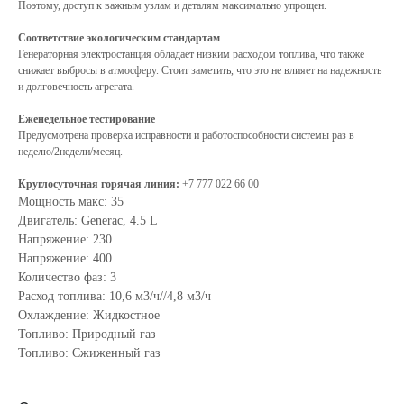
СВЯЗАТЬСЯ С НАМИ
Поэтому, доступ к важным узлам и деталям максимально упрощен.
—
ПРОСТО И
Соответствие экологическим стандартам
Генераторная электростанция обладает низким расходом топлива, что также
БЫСТРО
снижает выбросы в атмосферу. Стоит заметить, что это не влияет на надежность
Свяжитесь с нашими менеджерами
и долговечность агрегата.
любым удобным для вас способом!
Еженедельное тестирование
Предусмотрена проверка исправности и работоспособности системы раз в
неделю/2недели/месяц.
Наши сотрудники ответят на все вопросы, помогут
Круглосуточная горячая линия:
+7 777 022 66 00
рассчитать стоимость услуги и составить договор
на выгодных для вас условиях! Позвоните нам на
Мощность макс: 35
номер:
Двигатель: Generac, 4.5 L
+7 777 022 66 00
Напряжение: 230
Напряжение: 400
8:30-17:00 будни
Количество фаз: 3
Расход топлива: 10,6 м3/ч//4,8 м3/ч
Охлаждение: Жидкостное
Топливо: Природный газ
VIBER
WHATSAPP
TELEGRAM
Топливо: Сжиженный газ