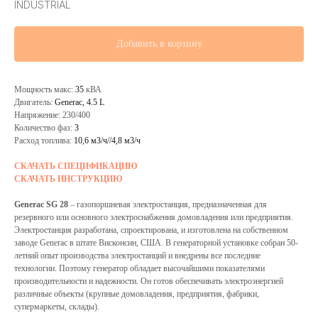
INDUSTRIAL
Добавить в корзину
Мощность макс:
35
кВА
Двигатель:
Generac, 4.5 L
Напряжение: 230/400
Количество фаз:
3
Расход топлива:
10,6 м3/ч//4,8 м3/ч
СКАЧАТЬ СПЕЦИФИКАЦИЮ
СКАЧАТЬ ИНСТРУКЦИЮ
Generac SG 28
– газопоршневая электростанция, предназначенная для
резервного или основного электроснабжения домовладения или предприятия.
Электростанция разработана, спроектирована, и изготовлена на собственном
заводе Generac в штате Висконсин, США. В генераторной установке собран 50-
летний опыт производства электростанций и внедрены все последние
технологии. Поэтому генератор обладает высочайшими показателями
производительности и надежности. Он готов обеспечивать электроэнергией
различные объекты (крупные домовладения, предприятия, фабрики,
супермаркеты, склады).