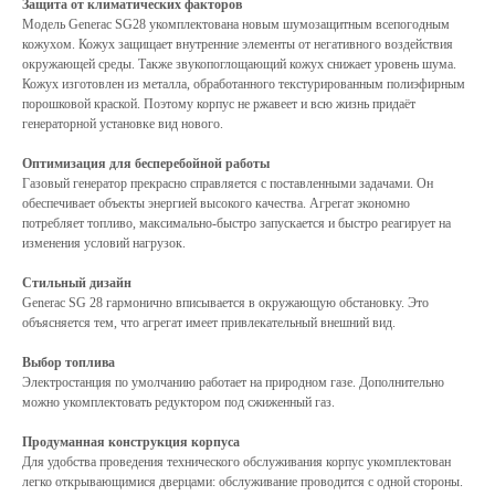
Защита от климатических факторов
Модель Generac SG28 укомплектована новым шумозащитным всепогодным
кожухом. Кожух защищает внутренние элементы от негативного воздействия
окружающей среды. Также звукопоглощающий кожух снижает уровень шума.
Кожух изготовлен из металла, обработанного текстурированным полиэфирным
порошковой краской. Поэтому корпус не ржавеет и всю жизнь придаёт
генераторной установке вид нового.
Оптимизация для бесперебойной работы
Газовый генератор прекрасно справляется с поставленными задачами. Он
обеспечивает объекты энергией высокого качества. Агрегат экономно
потребляет топливо, максимально-быстро запускается и быстро реагирует на
изменения условий нагрузок.
Стильный дизайн
Generac SG 28 гармонично вписывается в окружающую обстановку. Это
объясняется тем, что агрегат имеет привлекательный внешний вид.
Выбор топлива
Электростанция по умолчанию работает на природном газе. Дополнительно
можно укомплектовать редуктором под сжиженный газ.
Продуманная конструкция корпуса
#CONTACTS
Для удобства проведения технического обслуживания корпус укомплектован
легко открывающимися дверцами: обслуживание проводится с одной стороны.